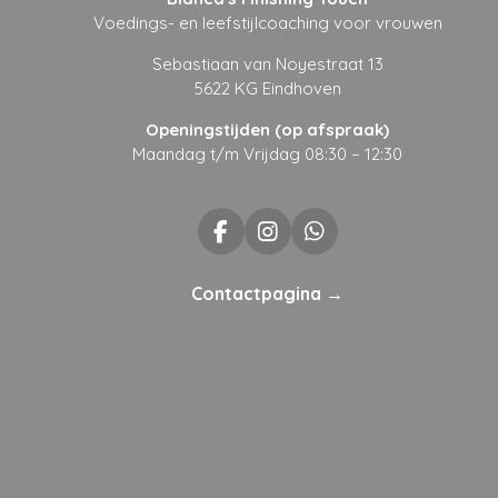
Voedings- en leefstijlcoaching voor vrouwen
Sebastiaan van Noyestraat 13
5622 KG Eindhoven
Openingstijden (op afspraak)
Maandag t/m Vrijdag 08:30 – 12:30
F
I
W
a
n
h
c
s
a
Contactpagina →
e
t
t
b
a
s
o
g
A
o
r
p
k
a
p
m