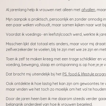
Al jarenlang help ik vrouwen niet alleen met
afvallen
, maar
Mijn aanpak is praktisch, persoonlijk en zonder onnodig 
een paar weken volhoudt, maar samen kijken naar wat bij 
Voordat ik voedings- en leefstijlcoach werd, werkte ik jar
Misschien lijkt dat totaal iets anders, maar voor mij draa
zelfverzekerder te voelen, blij te zijn met wie ze zijn en me
Toen ik zelf te maken kreeg met een trage schildklier en
voeding, beweging, slaap en ontspanning is op hoe je je v
Dat bracht mij uiteindelijk bij het
PS. food & lifestyle pro
Ook ontdekte ik hoe lastig het kan zijn om gewoontes t
maar vinden we het toch zo moeilijk om het vol te houden
Door de jaren heen ben ik me daarom steeds verder gaan
belangrijk onderdeel van hoe ik vrouwen begeleid.