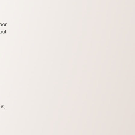
maar
aat.
is,