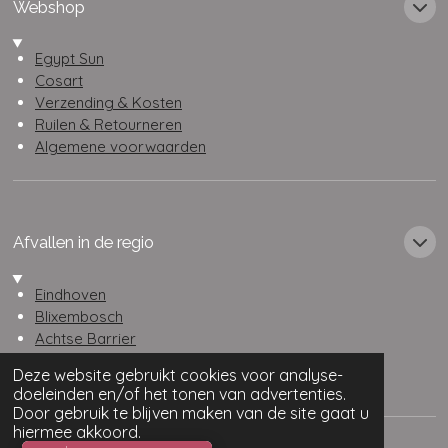
Webshop
Egypt Sun
Cosart
Verzending & Kosten
Ruilen & Retourneren
Algemene voorwaarden
Afvallen in de regio
Eindhoven
Blixembosch
Achtse Barrier
Veldhoven
Deze website gebruikt cookies voor analyse-
Nuenen
doeleinden en/of het tonen van advertenties.
Son & breugel
Door gebruik te blijven maken van de site gaat u
hiermee akkoord.
Algemene voorwaarden
Privacy beleid