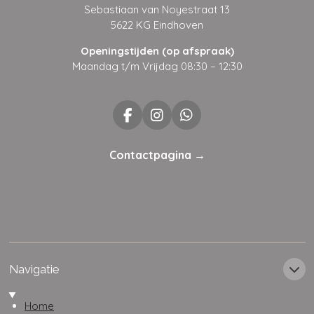
Sebastiaan van Noyestraat 13
5622 KG Eindhoven
Openingstijden (op afspraak)
Maandag t/m Vrijdag 08:30 – 12:30
F
I
W
a
n
h
c
s
a
Contactpagina →
e
t
t
b
a
s
o
g
A
o
r
p
k
a
p
m
Navigatie
Home